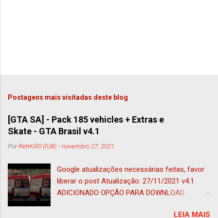
n
t
á
r
i
o
Postagens mais visitadas deste blog
[GTA SA] - Pack 185 vehicles + Extras e
Skate - GTA Brasil v4.1
Por
RetrKill0 (FJB)
-
novembro 27, 2021
Google atualizações necessárias feitas, favor
liberar o post Atualização: 27/11/2021 v4.1
ADICIONADO OPÇÃO PARA DOWNLOAD
ADAPTADO AO IMVEHSYS (nessa foi
LEIA MAIS
adicionado o tug adaptado a esse mod e ao