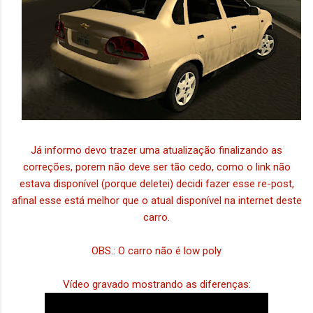
Já informo devo trazer uma atualização finalizando as
correções, porem não deve ser tão cedo, como o link não
estava disponível (porque deletei) decidi fazer esse re-post,
afinal esse está melhor que o atual disponível na internet deste
carro.
OBS.: O carro não é low poly
Vídeo gravado mostrando as diferenças: