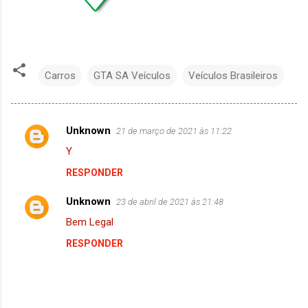
Carros
GTA SA Veículos
Veículos Brasileiros
Unknown
21 de março de 2021 às 11:22
C
Y
o
RESPONDER
m
e
Unknown
23 de abril de 2021 às 21:48
n
Bem Legal
t
RESPONDER
á
r
i