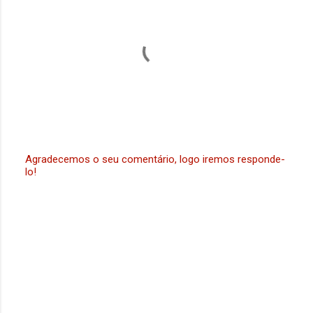
o
s
Agradecemos o seu comentário, logo iremos responde-
lo!
P
o
s
t
a
r
u
m
c
o
m
e