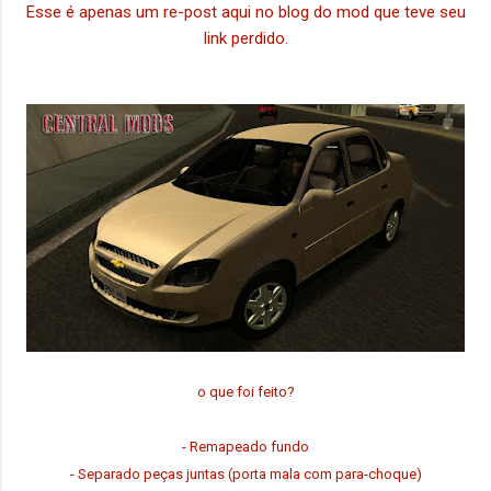
Esse é apenas um re-post aqui no blog do mod que teve seu
link perdido.
o que foi feito?
- Remapeado fundo
- Separado peças juntas (porta mala com para-choque)