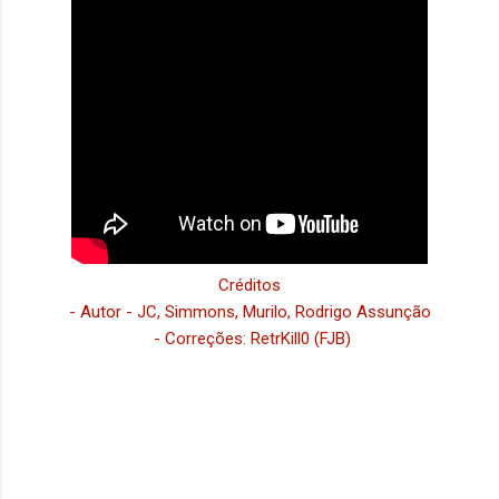
Créditos
- Autor - JC, Simmons, Murilo, Rodrigo Assunção
- Correções: RetrKill0 (FJB)