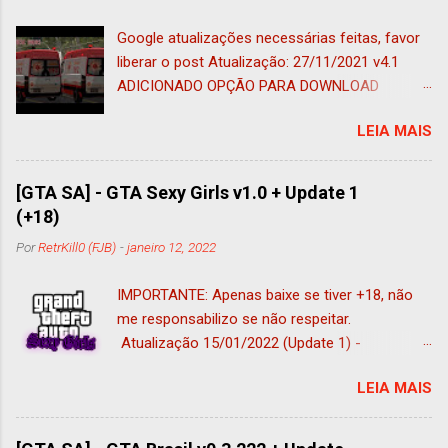
Google atualizações necessárias feitas, favor
liberar o post Atualização: 27/11/2021 v4.1
ADICIONADO OPÇÃO PARA DOWNLOAD
ADAPTADO AO IMVEHSYS (nessa foi
LEIA MAIS
adicionado o tug adaptado a esse mod e ao
vehfuncs, ficando 185 veículos) Atualização:
05/11/2021 ADICIONADO OPÇÃO PARA
[GTA SA] - GTA Sexy Girls v1.0 + Update 1
DOWNLOAD SEM VEHFUNCS (COMPATÍVEL
(+18)
COM ANDROID) MUITOS PEDIRAM, E A VERSÃO
Por
RetrKill0 (FJB)
-
janeiro 12, 2022
COMPATÍVEL COM ANDROID ESTÁ DISPONÍVEL
NESSE POST, COMO VERSÃO ALTERNATIVA
IMPORTANTE: Apenas baixe se tiver +18, não
SEM VEHFUNCS Atualização: 01/11/2021 V4
me responsabilizo se não respeitar.
* Aplicado correções no Palio comum que
Atualização 15/01/2022 (Update 1) -
foram feitas na versão PM ; (Sendo: Ajustado
Adicionado 7 skin (acessível apenas pelo Skin
posição do player, volante, banco, tamanho do
LEIA MAIS
Selector) - 2 scripts atualizado - Todos
carro e adicionado tanque de gasolina) *
Billbords editados (tinha faltado inclui-los)
Substituído caminhão de bombeiro padrão do
Post 12/01/2022 Pensando em um publico
jogo com pintura para VW Constellation *