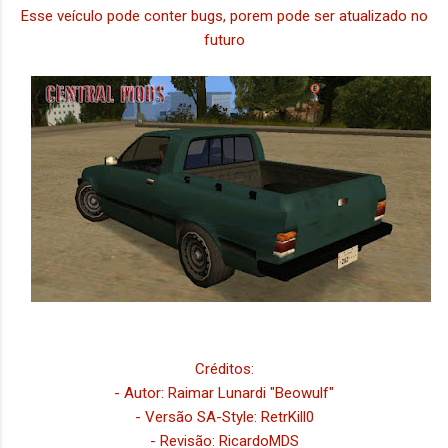
Esse veículo pode conter bugs, porem pode ser atualizado no
futuro
Créditos:
- Autor: Raimar Lunardi "Beowulf"
- Versão SA-Style: RetrKill0
- Revisão: RicardoMDS