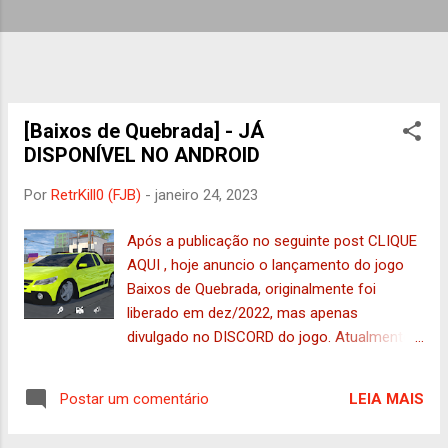
g
e
n
s
[Baixos de Quebrada] - JÁ
DISPONÍVEL NO ANDROID
Por
RetrKill0 (FJB)
-
janeiro 24, 2023
Após a publicação no seguinte post CLIQUE
AQUI , hoje anuncio o lançamento do jogo
Baixos de Quebrada, originalmente foi
liberado em dez/2022, mas apenas
divulgado no DISCORD do jogo. Atualmente
não tem muito para fazer no jogo, mas está
sendo feito conteúdo para ele, porém o
LEIA MAIS
Postar um comentário
processo pode demorar um pouco por ser
apenas 1 pessoa no desenvolvimento.