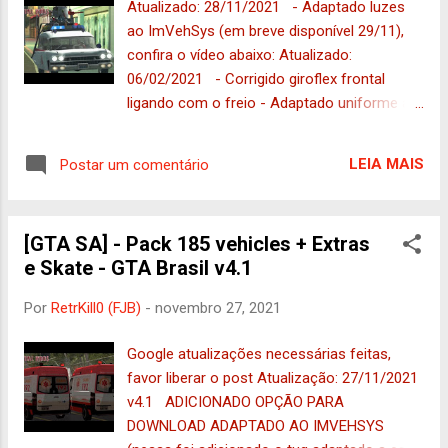
Atualizado: 28/11/2021 - Adaptado luzes
ao ImVehSys (em breve disponível 29/11),
confira o vídeo abaixo: Atualizado:
06/02/2021 - Corrigido giroflex frontal
ligando com o freio - Adaptado uniforme ao
player remasterizado oficial - Alterado
veículo substituído, possibilitando não
LEIA MAIS
Postar um comentário
precisar usar a sirene da polícia Post:
04/02/2021 Hoje trago um Ecto-1 Low Poly
(possui 2MB por conter muito detalhe e a
[GTA SA] - Pack 185 vehicles + Extras
roda não é tão LowPoly), mas sendo
e Skate - GTA Brasil v4.1
realmente o melhor disponível para GTA SA
Agora poderá jogar mods como nadalao
Por
RetrKill0 (FJB)
-
novembro 27, 2021
files ou Myths Maker com o carro de
ghostbusters com direito a sinere e roupa.
Google atualizações necessárias feitas,
Feito: - Usado algumas peças da versão que
favor liberar o post Atualização: 27/11/2021
extrai do jogo - Corrigido posição do player
v4.1 ADICIONADO OPÇÃO PARA
- Ajustado posição do volante - Corrigido
DOWNLOAD ADAPTADO AO IMVEHSYS
vários materiais - Usado textura da versão