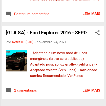
extra no teto (extra padrão) - Adaptado
limpadores Recomendado: VehFuncs
LEIA MAIS
Postar um comentário
Substitui : petro Créditos: Autor :
Calvin.linardi Pequeno ajuste: RetrKill0
VehFuncs + Apenas com ajuste do capô
[GTA SA] - Ford Explorer 2016 - SFPD
DFF : 464KB | TXD : 78KB Apenas com ajuste
do capô DFF : 436KB | TXD : 78KB
Por
RetrKill0 (FJB)
-
novembro 24, 2021
- Adaptado a um novo mod de luzes
emergência (breve será publicado) -
Adaptado posição luz giroflex (vehFuncs) -
Adaptado volante (VehFuncs) - Adicionado
sombra Recomendado: VehFuncs
Recomendado: ImVehSys Substitui :
copcarru Créditos: Autores: krystofer,
LEIA MAIS
2 comentários
vovchikon, de-facto showroom, Skitalet's
Refuge, lagarce. Pequenas adaptações e
ajuste: RetrKill0 DFF : 836KB | TXD :1.7MB