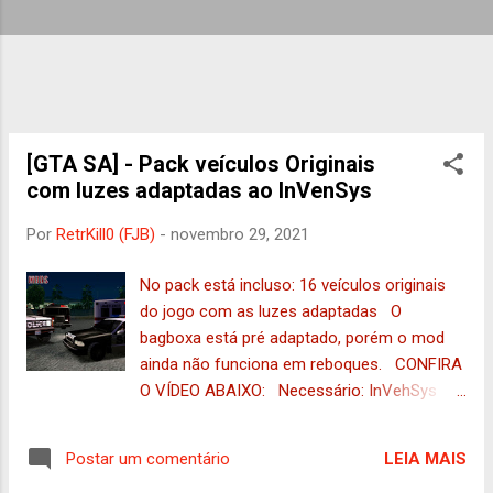
g
e
n
s
[GTA SA] - Pack veículos Originais
com luzes adaptadas ao InVenSys
Por
RetrKill0 (FJB)
-
novembro 29, 2021
No pack está incluso: 16 veículos originais
do jogo com as luzes adaptadas O
bagboxa está pré adaptado, porém o mod
ainda não funciona em reboques. CONFIRA
O VÍDEO ABAIXO: Necessário: InVehSys
Substitui : ambulan, copbike, copcarla,
copcarsf, copcarvg, copcarru, enforcer,
LEIA MAIS
Postar um comentário
fbiranch, firela, firetruk, sweeper, towtruck,