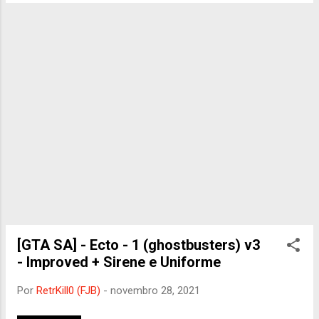
predator, baggage e tug Créditos: Autor:
Rockstar Games Adaptação das luzes ao
InVenSys: RetrKill0
[GTA SA] - Ecto - 1 (ghostbusters) v3
- Improved + Sirene e Uniforme
Por
RetrKill0 (FJB)
-
novembro 28, 2021