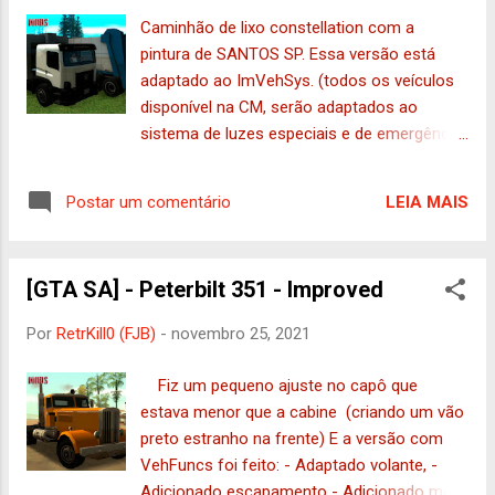
Caminhão de lixo constellation com a
pintura de SANTOS SP. Essa versão está
adaptado ao ImVehSys. (todos os veículos
disponível na CM, serão adaptados ao
sistema de luzes especiais e de emergência,
porém nem todos terão o repost, confira
clicando AQUI PARA VER OS ADAPTADOS )
LEIA MAIS
Postar um comentário
Necessário: VehFuncs Recomendado:
ImVehSys Substitui : trash Créditos: Autor 1:
Th14g0MR Autor 2 e Conversão: RetrKill0
[GTA SA] - Peterbilt 351 - Improved
Vassoura: JOOj (Raphael Papini) DFF : 670KB
| TXD : 679KB | TXD1 : 513KB
Por
RetrKill0 (FJB)
-
novembro 25, 2021
Fiz um pequeno ajuste no capô que
estava menor que a cabine (criando um vão
preto estranho na frente) E a versão com
VehFuncs foi feito: - Adaptado volante, -
Adicionado escapamento - Adicionado mais