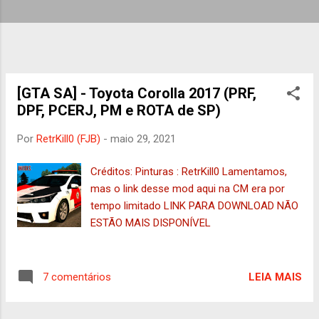
g
e
n
s
[GTA SA] - Toyota Corolla 2017 (PRF,
DPF, PCERJ, PM e ROTA de SP)
Por
RetrKill0 (FJB)
-
maio 29, 2021
Créditos: Pinturas : RetrKill0 Lamentamos,
mas o link desse mod aqui na CM era por
tempo limitado LINK PARA DOWNLOAD NÃO
ESTÃO MAIS DISPONÍVEL
LEIA MAIS
7 comentários