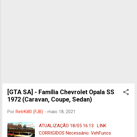
Pequenos Ajustes : RetrKill0 VERSÃO COM
VEHFUNCS DFF : 1.26MB | TXD : 288KB
VERSÃO SEM VEHFUNCS DFF : 1.25MB |
TXD : 288KB !SE FOR COMPARTILHAR, USE
ESSE LINK, NÃO O SEU PRÓPRIO!
[GTA SA] - Família Chevrolet Opala SS
1972 (Caravan, Coupe, Sedan)
Por
RetrKill0 (FJB)
-
maio 18, 2021
ATUALIZAÇÃO 18/05 16:13: LINK
CORRIGIDOS Necessário: VehFuncs