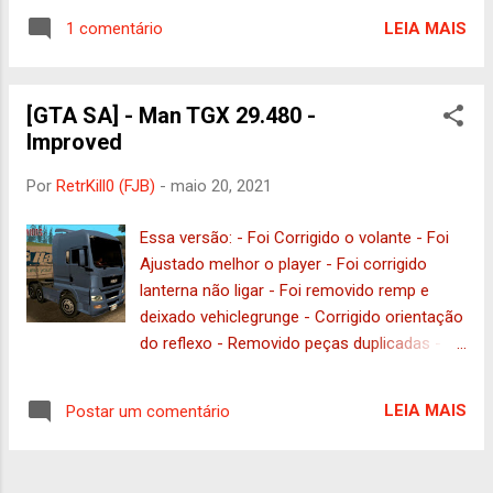
Pequenos Ajustes : RetrKill0 VERSÃO COM
LEIA MAIS
1 comentário
VEHFUNCS DFF : 678KB | TXD : 150KB
VERSÃO SEM VEHFUNCS DFF : 672KB | TXD
: 150 KB !SE FOR COMPARTILHAR, USE
[GTA SA] - Man TGX 29.480 -
ESSE LINK, NÃO O SEU PRÓPRIO!
Improved
Por
RetrKill0 (FJB)
-
maio 20, 2021
Essa versão: - Foi Corrigido o volante - Foi
Ajustado melhor o player - Foi corrigido
lanterna não ligar - Foi removido remp e
deixado vehiclegrunge - Corrigido orientação
do reflexo - Removido peças duplicadas -
Corrigido peça com brilho intenso -
Corrigido valor ENV - Adaptado limpadores
LEIA MAIS
Postar um comentário
ao VehFuncs - Incluído versão sem
VehFuncs Necessário: VehFuncs Substitui :
linerun Créditos: Autor : MrSolo Interior,