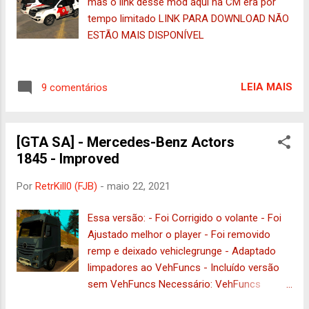
mas o link desse mod aqui na CM era por
tempo limitado LINK PARA DOWNLOAD NÃO
ESTÃO MAIS DISPONÍVEL
LEIA MAIS
9 comentários
[GTA SA] - Mercedes-Benz Actors
1845 - Improved
Por
RetrKill0 (FJB)
-
maio 22, 2021
Essa versão: - Foi Corrigido o volante - Foi
Ajustado melhor o player - Foi removido
remp e deixado vehiclegrunge - Adaptado
limpadores ao VehFuncs - Incluído versão
sem VehFuncs Necessário: VehFuncs
Substitui : petro Créditos: Autor : MrSolo