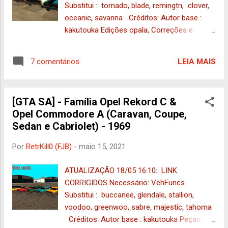
Substitui : tornado, blade, remingtn, clover,
oceanic, savanna Créditos: Autor base :
kakutouka Edições opala, Correções e
VehFuncs: Vermilion093 3D Alguns ajustes e
pequenas correções: RetrKill0 DOWNLOAD
LEIA MAIS
7 comentários
DO PACK + NOMES EM JOGO. OU VOCÊ
PODE BAIXA-LOS SEPARADO: Chevrolet
Opala Caravan Especial 1972 DFF : 768KB |
[GTA SA] - Família Opel Rekord C &
TXD : 1.93MB Chevrolet Opala Caravan
Opel Commodore A (Caravan, Coupe,
SS 1972 DFF : 860KB | TXD : 1.93MB
Sedan e Cabriolet) - 1969
Chevrolet Opala Coupe Especial 1972 DFF :
762KB | TXD : 1.93MB Chevrolet Opala
Por
RetrKill0 (FJB)
-
maio 15, 2021
Coupe SS 1972 DFF : 852KB | TXD : 193MB
Chevrolet Opala Sedan Especial 1972
ATUALIZAÇÃO 18/05 16:10: LINK
DFF : 810KB | TXD : 1.93MB Chevrolet
CORRIGIDOS Necessário: VehFuncs
Opala Sedan SS 1972 DFF : 902KB | TXD :
Substitui : buccanee, glendale, stallion,
1.93MB ATENÇÃO | NOS TXDs POSSUI
voodoo, greenwoo, sabre, majestic, tahoma
IMAGEM +18 | ATENÇÃO !SE FOR ...
Créditos: Autor base : kakutouka Peças