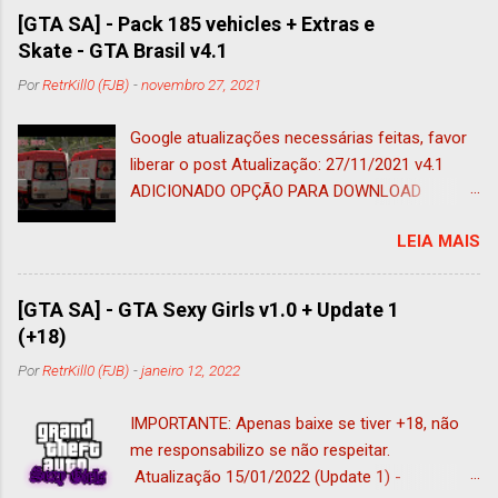
[GTA SA] - Pack 185 vehicles + Extras e
Skate - GTA Brasil v4.1
Por
RetrKill0 (FJB)
-
novembro 27, 2021
Google atualizações necessárias feitas, favor
liberar o post Atualização: 27/11/2021 v4.1
ADICIONADO OPÇÃO PARA DOWNLOAD
ADAPTADO AO IMVEHSYS (nessa foi
LEIA MAIS
adicionado o tug adaptado a esse mod e ao
vehfuncs, ficando 185 veículos) Atualização:
05/11/2021 ADICIONADO OPÇÃO PARA
[GTA SA] - GTA Sexy Girls v1.0 + Update 1
DOWNLOAD SEM VEHFUNCS (COMPATÍVEL
(+18)
COM ANDROID) MUITOS PEDIRAM, E A VERSÃO
Por
RetrKill0 (FJB)
-
janeiro 12, 2022
COMPATÍVEL COM ANDROID ESTÁ DISPONÍVEL
NESSE POST, COMO VERSÃO ALTERNATIVA
IMPORTANTE: Apenas baixe se tiver +18, não
SEM VEHFUNCS Atualização: 01/11/2021 V4
me responsabilizo se não respeitar.
* Aplicado correções no Palio comum que
Atualização 15/01/2022 (Update 1) -
foram feitas na versão PM ; (Sendo: Ajustado