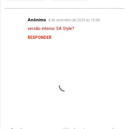
Anônimo
8 de setembro de 2025 às 19:58
C
versão interior SA Style?
o
RESPONDER
m
e
n
t
á
r
i
o
s