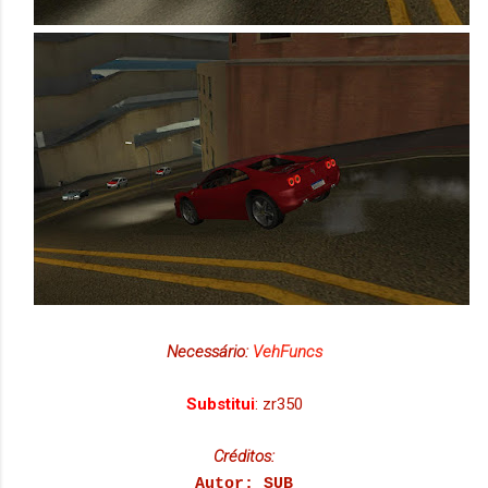
Necessário:
VehFuncs
Substitui
: zr350
Créditos:
Autor: SUB