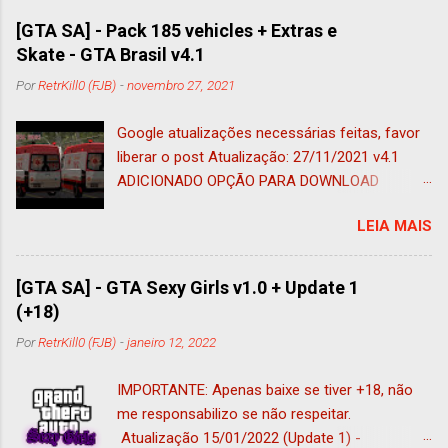
[GTA SA] - Pack 185 vehicles + Extras e
Skate - GTA Brasil v4.1
Por
RetrKill0 (FJB)
-
novembro 27, 2021
Google atualizações necessárias feitas, favor
liberar o post Atualização: 27/11/2021 v4.1
ADICIONADO OPÇÃO PARA DOWNLOAD
ADAPTADO AO IMVEHSYS (nessa foi
LEIA MAIS
adicionado o tug adaptado a esse mod e ao
vehfuncs, ficando 185 veículos) Atualização:
05/11/2021 ADICIONADO OPÇÃO PARA
[GTA SA] - GTA Sexy Girls v1.0 + Update 1
DOWNLOAD SEM VEHFUNCS (COMPATÍVEL
(+18)
COM ANDROID) MUITOS PEDIRAM, E A VERSÃO
Por
RetrKill0 (FJB)
-
janeiro 12, 2022
COMPATÍVEL COM ANDROID ESTÁ DISPONÍVEL
NESSE POST, COMO VERSÃO ALTERNATIVA
IMPORTANTE: Apenas baixe se tiver +18, não
SEM VEHFUNCS Atualização: 01/11/2021 V4
me responsabilizo se não respeitar.
* Aplicado correções no Palio comum que
Atualização 15/01/2022 (Update 1) -
foram feitas na versão PM ; (Sendo: Ajustado