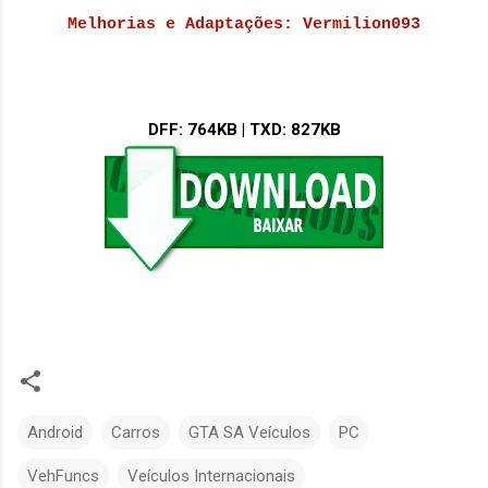
Melhorias e Adaptações: Vermilion093
DFF
: 764KB |
TXD
: 827KB
Android
Carros
GTA SA Veículos
PC
VehFuncs
Veículos Internacionais