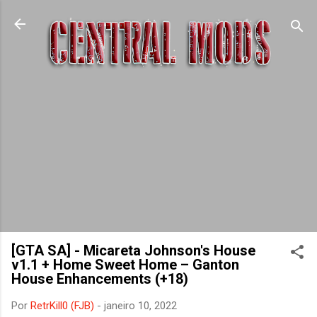
Pular para o conteúdo principal
[GTA SA] - Micareta Johnson's House
v1.1 + Home Sweet Home – Ganton
House Enhancements (+18)
Por
RetrKill0 (FJB)
-
janeiro 10, 2022