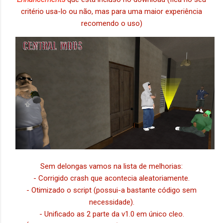
critério usa-lo ou não, mas para uma maior experiência
recomendo o uso)
Sem delongas vamos na lista de melhorias:
- Corrigido crash que acontecia aleatoriamente.
- Otimizado o script (possui-a bastante código sem
necessidade).
- Unificado as 2 parte da v1.0 em único cleo.