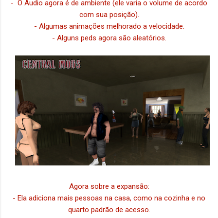
- O Áudio agora é de ambiente (ele varia o volume de acordo
com sua posição).
- Algumas animações melhorado a velocidade.
- Alguns peds agora são aleatórios.
Agora sobre a expansão:
- Ela adiciona mais pessoas na casa, como na cozinha e no
quarto padrão de acesso.