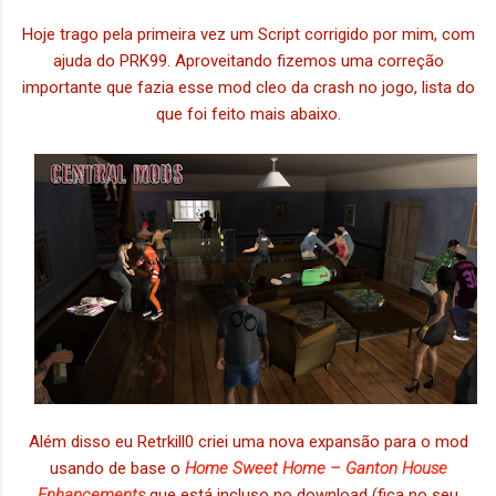
Hoje trago pela primeira vez um Script corrigido por mim, com
ajuda do PRK99. Aproveitando fizemos uma correção
importante que fazia esse mod cleo da crash no jogo, lista do
que foi feito mais abaixo.
Além disso eu Retrkill0 criei uma nova expansão para o mod
usando de base o
Home Sweet Home – Ganton House
Enhancements
que está incluso no download (fica no seu