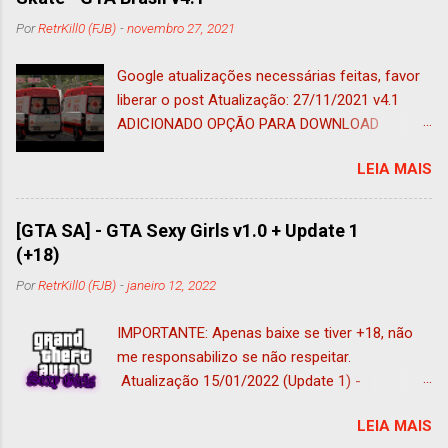
Por
RetrKill0 (FJB)
-
novembro 27, 2021
Google atualizações necessárias feitas, favor
liberar o post Atualização: 27/11/2021 v4.1
ADICIONADO OPÇÃO PARA DOWNLOAD
ADAPTADO AO IMVEHSYS (nessa foi
LEIA MAIS
adicionado o tug adaptado a esse mod e ao
vehfuncs, ficando 185 veículos) Atualização:
05/11/2021 ADICIONADO OPÇÃO PARA
[GTA SA] - GTA Sexy Girls v1.0 + Update 1
DOWNLOAD SEM VEHFUNCS (COMPATÍVEL
(+18)
COM ANDROID) MUITOS PEDIRAM, E A VERSÃO
Por
RetrKill0 (FJB)
-
janeiro 12, 2022
COMPATÍVEL COM ANDROID ESTÁ DISPONÍVEL
NESSE POST, COMO VERSÃO ALTERNATIVA
IMPORTANTE: Apenas baixe se tiver +18, não
SEM VEHFUNCS Atualização: 01/11/2021 V4
me responsabilizo se não respeitar.
* Aplicado correções no Palio comum que
Atualização 15/01/2022 (Update 1) -
foram feitas na versão PM ; (Sendo: Ajustado
Adicionado 7 skin (acessível apenas pelo Skin
posição do player, volante, banco, tamanho do
LEIA MAIS
Selector) - 2 scripts atualizado - Todos
carro e adicionado tanque de gasolina) *