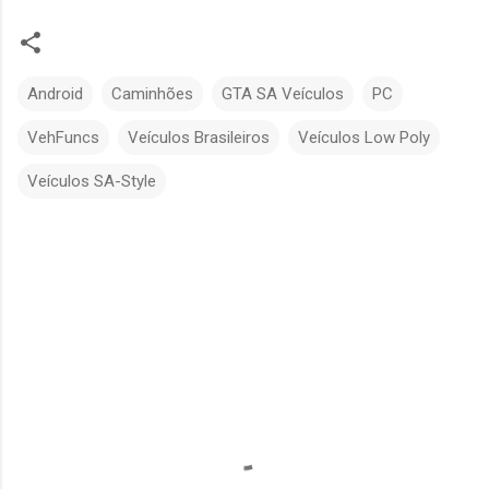
Android
Caminhões
GTA SA Veículos
PC
VehFuncs
Veículos Brasileiros
Veículos Low Poly
Veículos SA-Style
C
o
m
e
n
t
á
r
i