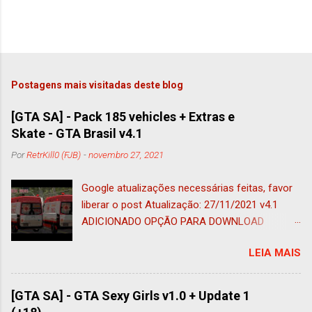
Postagens mais visitadas deste blog
[GTA SA] - Pack 185 vehicles + Extras e
Skate - GTA Brasil v4.1
Por
RetrKill0 (FJB)
-
novembro 27, 2021
Google atualizações necessárias feitas, favor
liberar o post Atualização: 27/11/2021 v4.1
ADICIONADO OPÇÃO PARA DOWNLOAD
ADAPTADO AO IMVEHSYS (nessa foi
LEIA MAIS
adicionado o tug adaptado a esse mod e ao
vehfuncs, ficando 185 veículos) Atualização:
05/11/2021 ADICIONADO OPÇÃO PARA
[GTA SA] - GTA Sexy Girls v1.0 + Update 1
DOWNLOAD SEM VEHFUNCS (COMPATÍVEL