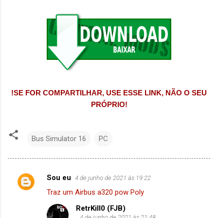
!SE FOR COMPARTILHAR, USE ESSE LINK, NÃO O SEU
PRÓPRIO!
Bus Simulator 16
PC
Sou eu
4 de junho de 2021 às 19:22
C
Traz um Airbus a320 pow Poly
o
RetrKill0 (FJB)
m
4 de junho de 2021 às 21:48