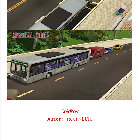
Créditos:
Autor
: RetrKill0