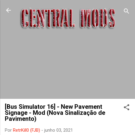
Pular para o conteúdo principal
[Bus Simulator 16] - New Pavement
Signage - Mod (Nova Sinalização de
Pavimento)
Por
RetrKill0 (FJB)
-
junho 03, 2021