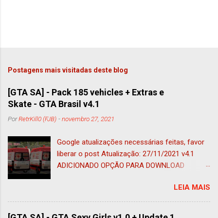
r
i
o
Postagens mais visitadas deste blog
[GTA SA] - Pack 185 vehicles + Extras e
Skate - GTA Brasil v4.1
Por
RetrKill0 (FJB)
-
novembro 27, 2021
Google atualizações necessárias feitas, favor
liberar o post Atualização: 27/11/2021 v4.1
ADICIONADO OPÇÃO PARA DOWNLOAD
ADAPTADO AO IMVEHSYS (nessa foi
LEIA MAIS
adicionado o tug adaptado a esse mod e ao
vehfuncs, ficando 185 veículos) Atualização:
05/11/2021 ADICIONADO OPÇÃO PARA
[GTA SA] - GTA Sexy Girls v1.0 + Update 1