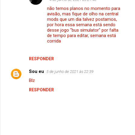
e
não temos planos no momento para
n
avisão, mas fique de olho na central
mods que um dia talvez postamos,
t
por hora essa semana está sendo
á
desse jogo "bus simulator" por falta
de tempo para editar, semana está
r
corrida
i
o
RESPONDER
s
Sou eu
5 de junho de 2021 às 22:39
Blz
RESPONDER