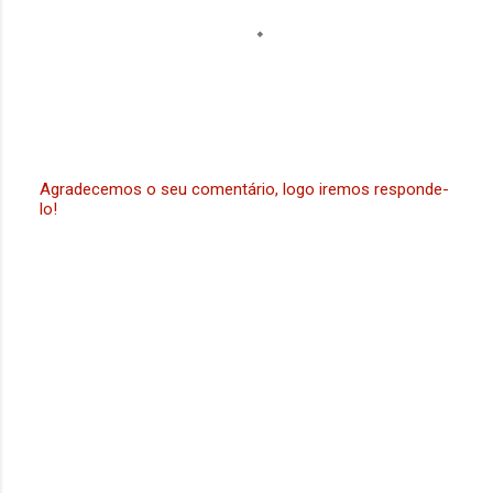
Agradecemos o seu comentário, logo iremos responde-
lo!
P
o
s
t
a
r
u
m
c
o
m
e
n
t
á