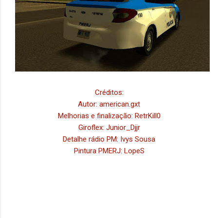
Créditos:
Autor: american.gxt
Melhorias e finalização: RetrKill0
Giroflex: Junior_Djjr
Detalhe rádio PM: Ivys Sousa
Pintura PMERJ: LopeS