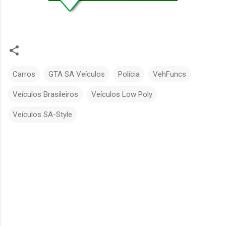
Carros
GTA SA Veículos
Polícia
VehFuncs
Veículos Brasileiros
Veículos Low Poly
Veículos SA-Style
C
o
m
e
n
t
á