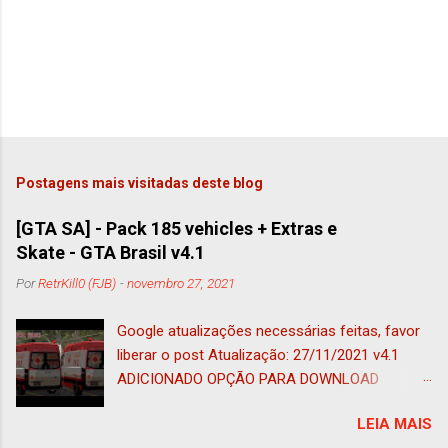
Postagens mais visitadas deste blog
[GTA SA] - Pack 185 vehicles + Extras e
Skate - GTA Brasil v4.1
Por
RetrKill0 (FJB)
-
novembro 27, 2021
Google atualizações necessárias feitas, favor
liberar o post Atualização: 27/11/2021 v4.1
ADICIONADO OPÇÃO PARA DOWNLOAD
ADAPTADO AO IMVEHSYS (nessa foi
LEIA MAIS
adicionado o tug adaptado a esse mod e ao