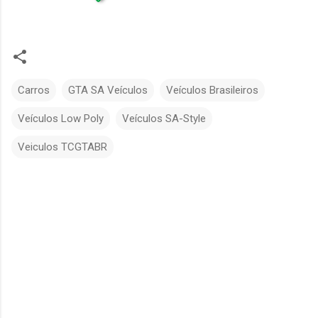
Carros
GTA SA Veículos
Veículos Brasileiros
Veículos Low Poly
Veículos SA-Style
Veiculos TCGTABR
C
o
m
e
n
t
á