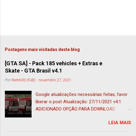
Postagens mais visitadas deste blog
[GTA SA] - Pack 185 vehicles + Extras e
Skate - GTA Brasil v4.1
Por
RetrKill0 (FJB)
-
novembro 27, 2021
Google atualizações necessárias feitas, favor
liberar o post Atualização: 27/11/2021 v4.1
ADICIONADO OPÇÃO PARA DOWNLOAD
ADAPTADO AO IMVEHSYS (nessa foi
LEIA MAIS
adicionado o tug adaptado a esse mod e ao
vehfuncs, ficando 185 veículos) Atualização: