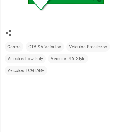
Carros
GTA SA Veículos
Veículos Brasileiros
Veículos Low Poly
Veículos SA-Style
Veiculos TCGTABR
C
o
m
e
n
t