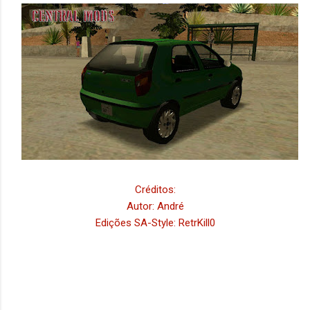
Créditos:
Autor: André
Edições SA-Style: RetrKill0