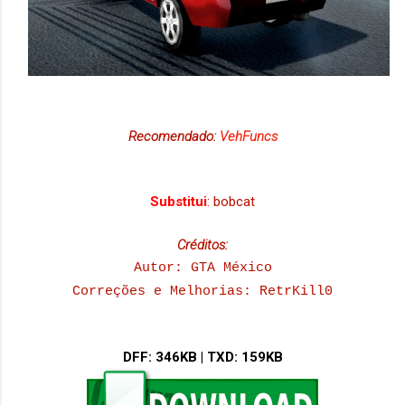
Recomendado:
VehFuncs
Substitui
: bobcat
Créditos:
Autor: GTA México
Correções e Melhorias: RetrKill0
DFF
: 346KB |
TXD
: 159KB