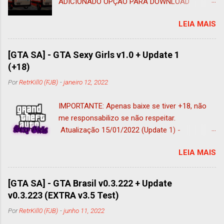
ADICIONADO OPÇÃO PARA DOWNLOAD
ADAPTADO AO IMVEHSYS (nessa foi
LEIA MAIS
adicionado o tug adaptado a esse mod e ao
vehfuncs, ficando 185 veículos) Atualização:
05/11/2021 ADICIONADO OPÇÃO PARA
[GTA SA] - GTA Sexy Girls v1.0 + Update 1
DOWNLOAD SEM VEHFUNCS (COMPATÍVEL
(+18)
COM ANDROID) MUITOS PEDIRAM, E A VERSÃO
Por
RetrKill0 (FJB)
-
janeiro 12, 2022
COMPATÍVEL COM ANDROID ESTÁ DISPONÍVEL
NESSE POST, COMO VERSÃO ALTERNATIVA
IMPORTANTE: Apenas baixe se tiver +18, não
SEM VEHFUNCS Atualização: 01/11/2021 V4
me responsabilizo se não respeitar.
* Aplicado correções no Palio comum que
Atualização 15/01/2022 (Update 1) -
foram feitas na versão PM ; (Sendo: Ajustado
Adicionado 7 skin (acessível apenas pelo Skin
posição do player, volante, banco, tamanho do
LEIA MAIS
Selector) - 2 scripts atualizado - Todos
carro e adicionado tanque de gasolina) *
Billbords editados (tinha faltado inclui-los)
Substituído caminhão de bombeiro padrão do
Post 12/01/2022 Pensando em um publico
jogo com pintura para VW Constellation *
[GTA SA] - GTA Brasil v0.3.222 + Update
mais adulto e safadinhos , né (sei que tem
Substituído caminhão de lixo Ford Cargo para
v0.3.223 (EXTRA v3.5 Test)
muitos ai), hoje trago esse mod pack chamado
VW Constellation com as pinturas de SANTOS
Por
RetrKill0 (FJB)
-
junho 11, 2022
GTA Sexy Girls, nele possui diversas mulheres (
* Atualizado VehFuncs para v2.2 (garagens); *