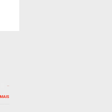
 MAIS
, E A
cado