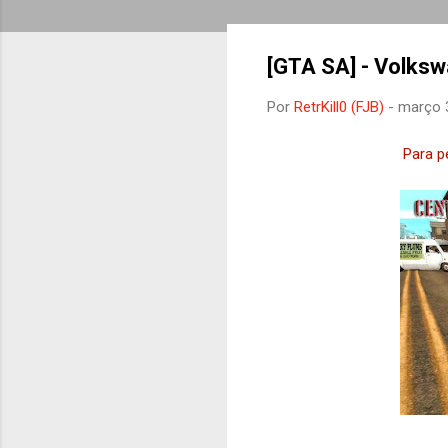
[GTA SA] - Volks
Por
RetrKill0 (FJB)
-
março 
Para p