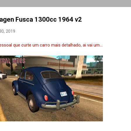
wagen Fusca 1300cc 1964 v2
30, 2019
essoal que curte um carro mais detalhado, ai vai um...