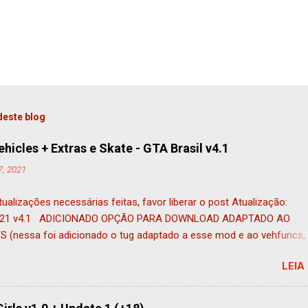
deste blog
hicles + Extras e Skate - GTA Brasil v4.1
, 2021
ualizações necessárias feitas, favor liberar o post Atualização:
021 v4.1 ADICIONADO OPÇÃO PARA DOWNLOAD ADAPTADO AO
 (nessa foi adicionado o tug adaptado a esse mod e ao vehfuncs,
185 veículos) Atualização: 05/11/2021 ADICIONADO OPÇÃO PARA
LEIA
D SEM VEHFUNCS (COMPATÍVEL COM ANDROID) MUITOS PEDIRAM
COMPATÍVEL COM ANDROID ESTÁ DISPONÍVEL NESSE POST, COMO
ALTERNATIVA SEM VEHFUNCS Atualização: 01/11/2021 V4 * Apli