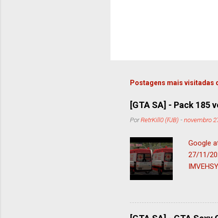
t
á
r
i
o
Postagens mais visitadas 
[GTA SA] - Pack 185 ve
Por
RetrKill0 (FJB)
-
novembro 27
Google at
27/11/2
IMVEHSYS
ficando 
DOWNLOA
VERSÃO 
VERSÃO 