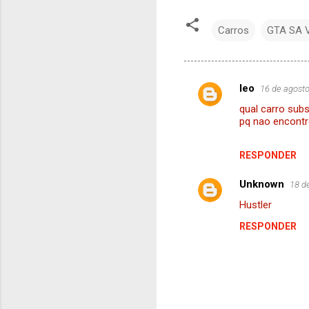
Carros
GTA SA V
leo
16 de agosto
C
qual carro subs
o
pq nao encontr
m
e
RESPONDER
n
Unknown
18 d
t
Hustler
á
RESPONDER
r
i
o
s