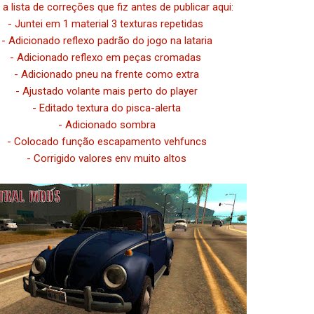
 a lista de correções que fiz antes de publicar aqui:
- Juntei em 1 material 3 texturas repetidas
- Adicionado reflexo padrão do jogo na lataria
- Adicionado reflexo em peças cromadas
- Adicionado pneu na frente como extra
- Ajustado volante mais perto do player
- Editado textura do pisca-alerta
- Adicionado sombra
- Colocado função escapamento vehfuncs
- Corrigido valores env muito altos