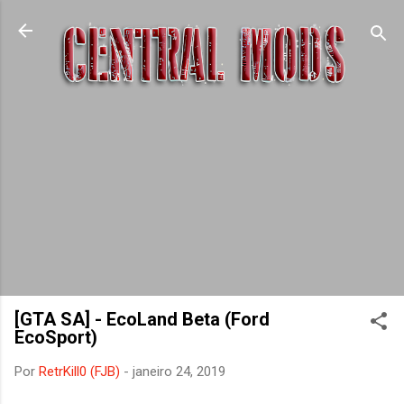
Pular para o conteúdo principal
[GTA SA] - EcoLand Beta (Ford
EcoSport)
Por
RetrKill0 (FJB)
-
janeiro 24, 2019