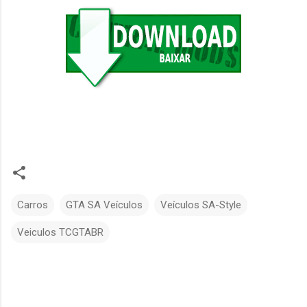
Carros
GTA SA Veículos
Veículos SA-Style
Veiculos TCGTABR
C
o
m