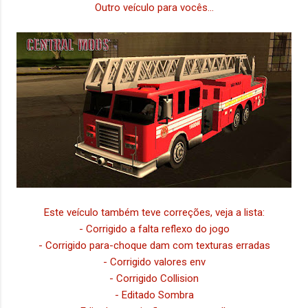
Outro veículo para vocês...
Este veículo também teve correções, veja a lista:
- Corrigido a falta reflexo do jogo
- Corrigido para-choque dam com texturas erradas
- Corrigido valores env
- Corrigido Collision
- Editado Sombra