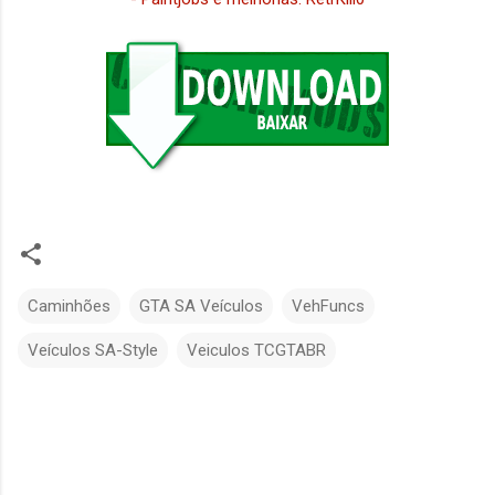
Caminhões
GTA SA Veículos
VehFuncs
Veículos SA-Style
Veiculos TCGTABR
C
o
m