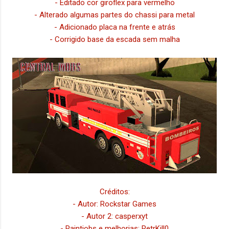
- Editado cor giroflex para vermelho
- Alterado algumas partes do chassi para metal
- Adicionado placa na frente e atrás
- Corrigido base da escada sem malha
Créditos:
- Autor: Rockstar Games
- Autor 2: casperxyt
- Paintjobs e melhorias: RetrKill0