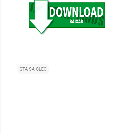
GTA SA CLEO
C
o
m
e
n
t