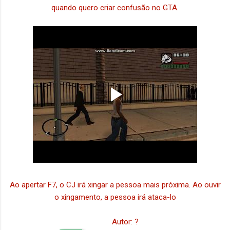
quando quero criar confusão no GTA.
Ao apertar F7, o CJ irá xingar a pessoa mais próxima. Ao ouvir
o xingamento, a pessoa irá ataca-lo
Autor: ?