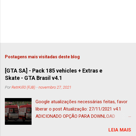
Postagens mais visitadas deste blog
[GTA SA] - Pack 185 vehicles + Extras e
Skate - GTA Brasil v4.1
Por
RetrKill0 (FJB)
-
novembro 27, 2021
Google atualizações necessárias feitas, favor
liberar o post Atualização: 27/11/2021 v4.1
ADICIONADO OPÇÃO PARA DOWNLOAD
ADAPTADO AO IMVEHSYS (nessa foi
LEIA MAIS
adicionado o tug adaptado a esse mod e ao