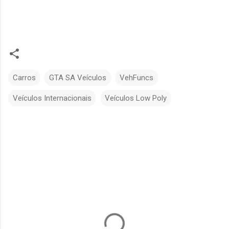
Carros
GTA SA Veículos
VehFuncs
Veículos Internacionais
Veículos Low Poly
C
o
m
e
n
t
á
r