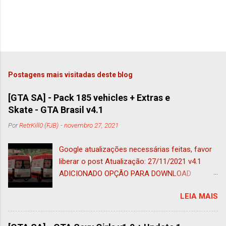
Postagens mais visitadas deste blog
[GTA SA] - Pack 185 vehicles + Extras e
Skate - GTA Brasil v4.1
Por
RetrKill0 (FJB)
-
novembro 27, 2021
Google atualizações necessárias feitas, favor
liberar o post Atualização: 27/11/2021 v4.1
ADICIONADO OPÇÃO PARA DOWNLOAD
ADAPTADO AO IMVEHSYS (nessa foi
LEIA MAIS
adicionado o tug adaptado a esse mod e ao
vehfuncs, ficando 185 veículos) Atualização:
05/11/2021 ADICIONADO OPÇÃO PARA