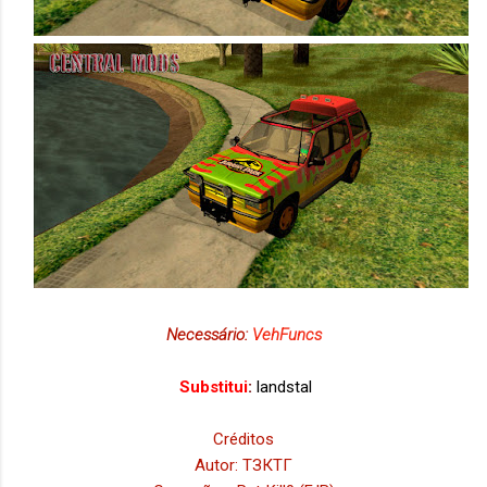
Necessário:
VehFuncs
Substitui
:
landstal
Créditos
Autor: ТЗКТГ